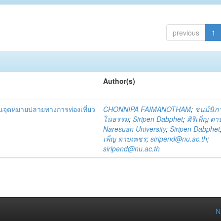
previous
1
Author(s)
็นจุดหมายปลายทางการท่องเที่ยว
CHONNIPA FAIMANOTHAM
;
ชนม์นิภา
โนธรรม
;
Siripen Dabphet
;
ศิริเพ็ญ ด
Naresuan University
;
Siripen Dabphet
เพ็ญ ดาบเพชร
;
siripend@nu.ac.th
;
siripend@nu.ac.th
N