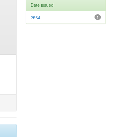
Date issued
2564
1