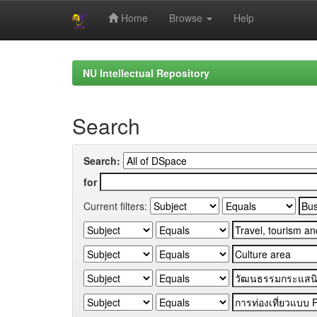
Home
Browse
Help
Skip
navigation
NU Intellectual Repository
Search
Search:
for
Current filters: