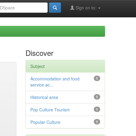
Sign on to:
Discover
Subject
Accommodation and food
1
service ac...
Historical area
1
Pop Culture Tourism
1
Popular Culture
1