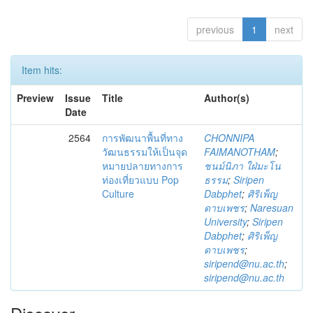
previous
1
next
Item hits:
Preview
Issue
Title
Author(s)
Date
2564
การพัฒนาพื้นที่ทาง
CHONNIPA
วัฒนธรรมให้เป็นจุด
FAIMANOTHAM
;
หมายปลายทางการ
ชนม์นิภา ใฝ่มะโน
ท่องเที่ยวแบบ Pop
ธรรม
;
Siripen
Culture
Dabphet
;
ศิริเพ็ญ
ดาบเพชร
;
Naresuan
University
;
Siripen
Dabphet
;
ศิริเพ็ญ
ดาบเพชร
;
siripend@nu.ac.th
;
siripend@nu.ac.th