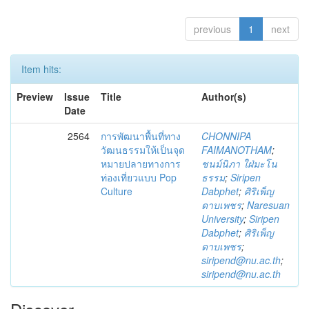
previous
1
next
Item hits:
Preview
Issue
Title
Author(s)
Date
2564
การพัฒนาพื้นที่ทาง
CHONNIPA
วัฒนธรรมให้เป็นจุด
FAIMANOTHAM
;
หมายปลายทางการ
ชนม์นิภา ใฝ่มะโน
ท่องเที่ยวแบบ Pop
ธรรม
;
Siripen
Culture
Dabphet
;
ศิริเพ็ญ
ดาบเพชร
;
Naresuan
University
;
Siripen
Dabphet
;
ศิริเพ็ญ
ดาบเพชร
;
siripend@nu.ac.th
;
siripend@nu.ac.th