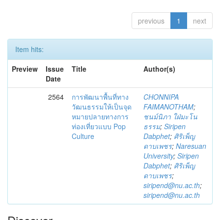
previous
1
next
Item hits:
Preview
Issue
Title
Author(s)
Date
2564
การพัฒนาพื้นที่ทาง
CHONNIPA
วัฒนธรรมให้เป็นจุด
FAIMANOTHAM
;
หมายปลายทางการ
ชนม์นิภา ใฝ่มะโน
ท่องเที่ยวแบบ Pop
ธรรม
;
Siripen
Culture
Dabphet
;
ศิริเพ็ญ
ดาบเพชร
;
Naresuan
University
;
Siripen
Dabphet
;
ศิริเพ็ญ
ดาบเพชร
;
siripend@nu.ac.th
;
siripend@nu.ac.th