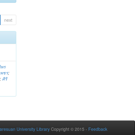
next
ติพร
บเพชร
;
;
ศิริ
aresuan University Library
Copyright © 2015 -
Feedback