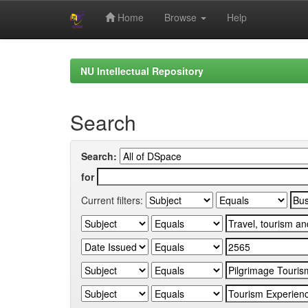
Home
Browse
Help
Skip
navigation
NU Intellectual Repository
Search
Search:
for
Current filters: