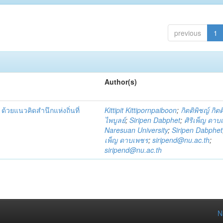
previous
1
Author(s)
้วยแนวคิดสำนึกแห่งถิ่นที่
Kittipit Kittipornpaiboon
;
กิตติพิชญ์ กิต
ไพบูลย์
;
Siripen Dabphet
;
ศิริเพ็ญ ดา
Naresuan University
;
Siripen Dabphet
เพ็ญ ดาบเพชร
;
siripend@nu.ac.th
;
siripend@nu.ac.th
N