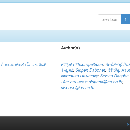
previous
1
Author(s)
้วยแนวคิดสำนึกแห่งถิ่นที่
Kittipit Kittipornpaiboon
;
กิตติพิชญ์ กิต
ไพบูลย์
;
Siripen Dabphet
;
ศิริเพ็ญ ดา
Naresuan University
;
Siripen Dabphet
เพ็ญ ดาบเพชร
;
siripend@nu.ac.th
;
siripend@nu.ac.th
N