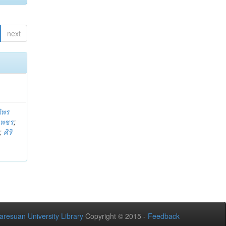
next
ติพร
บเพชร
;
;
ศิริ
aresuan University Library
Copyright © 2015 -
Feedback