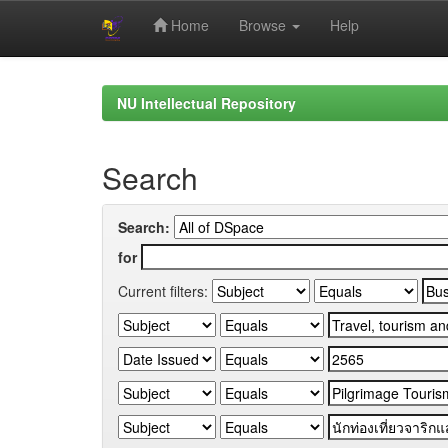
Home
Browse
Help
Skip
navigation
NU Intellectual Repository
Search
Search:
for
Current filters: