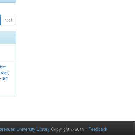
next
ติพร
บเพชร
;
;
ศิริ
aresuan University Library
Copyright © 2015 -
Feedback