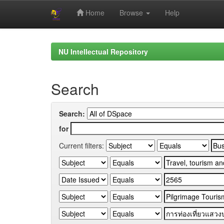
Home
Browse
Help
Skip
navigation
NU Intellectual Repository
Search
Search:
for
Current filters: