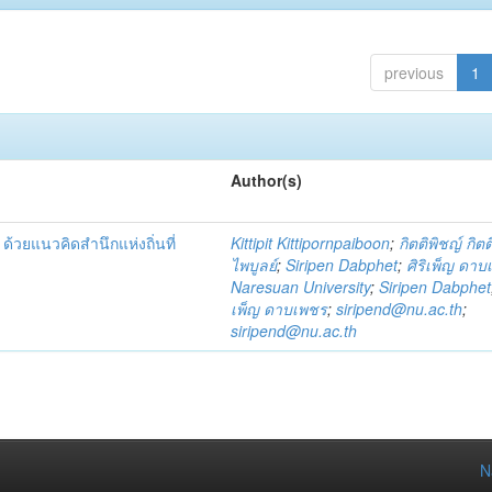
previous
1
Author(s)
้วยแนวคิดสำนึกแห่งถิ่นที่
Kittipit Kittipornpaiboon
;
กิตติพิชญ์ กิต
ไพบูลย์
;
Siripen Dabphet
;
ศิริเพ็ญ ดา
Naresuan University
;
Siripen Dabphet
เพ็ญ ดาบเพชร
;
siripend@nu.ac.th
;
siripend@nu.ac.th
N