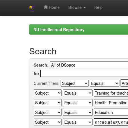
Home
Browse
Help
Skip
navigation
NU Intellectual Repository
Search
Search:
for
Current filters: