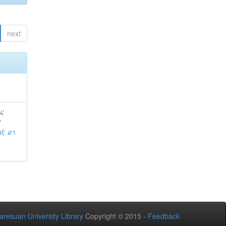
next
น
;
;
l
;
อา
aresuan University Library
Copyright © 2015 -
Feedback