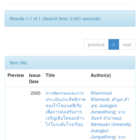
Results 1-1 of 1 (Search time: 0.001 seconds).
previous
1
next
Item hits:
Preview
Issue
Title
Author(s)
Date
2565
การคัดกรองและการ
Khammool
ประเมินประสิทธิภาพ
Khamsuk
;
คำมูล คำ
ของไรโซแบคทีเรีย
สุข
;
Juangjun
เพื่อการส่งเสริมการ
Jumpathong
;
จวง
เจริญเติบโตของข้าว
จันทร์ จำปาทอง
;
ไร่ในระดับโรงเรือน
Naresuan University
;
Juangjun
Jumpathong
;
จวง