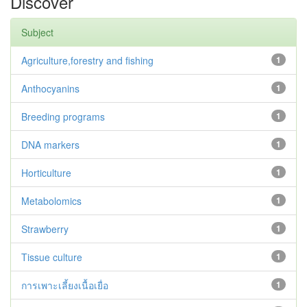
Discover
Subject
Agriculture,forestry and fishing
1
Anthocyanins
1
Breeding programs
1
DNA markers
1
Horticulture
1
Metabolomics
1
Strawberry
1
Tissue culture
1
การเพาะเลี้ยงเนื้อเยื่อ
1