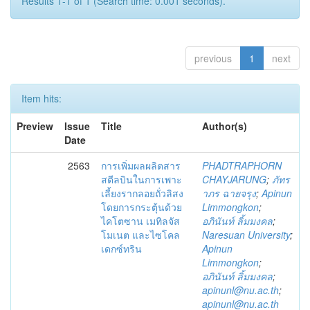
Results 1-1 of 1 (Search time: 0.001 seconds).
previous
1
next
Item hits:
Preview
Issue
Title
Author(s)
Date
2563
การเพิ่มผลผลิตสาร
PHADTRAPHORN
สตีลบินในการเพาะ
CHAYJARUNG
;
ภัทร
เลี้ยงรากลอยถั่วลิสง
าภร ฉายจรุง
;
Apinun
โดยการกระตุ้นด้วย
Limmongkon
;
ไคโตซาน เมทิลจัส
อภินันท์ ลิ้มมงคล
;
โมเนต และไซโคล
Naresuan University
;
เดกซ์ทริน
Apinun
Limmongkon
;
อภินันท์ ลิ้มมงคล
;
apinunl@nu.ac.th
;
apinunl@nu.ac.th