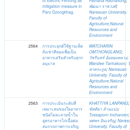
of Electric Fencing as
Pathana Rachavong
;
mitigation measure in
พัฒนา ราชวงศ์
;
Paro Dzongkhag.
Naresuan University.
Faculty of
Agriculture,Natural
Resources and
Environment
2564
การประยุกต์ใช้ฐานเห็ด
WATCHARIN
ถั่งเช่าสีทองเพื่อเป็น
OMTHONGLANG
;
อาหารเสริมสำหรับสุกร
วัชรินทร์ อ้มทองหลาง
;
อนุบาล
Wandee Tartrakoon
;
ว
ทาตระกูล
;
Naresuan
University. Faculty of
Agriculture,Natural
Resources and
Environment
2563
การประเมินระดับที่
KHATTIYA LANPANG
;
เหมาะสมของใยอาหาร
ขัตติยา ล้านแปง
;
ชนิดไม่ละลายน้ำใน
Tossaporn Incharoen
;
สูตรอาหารไก่เนื้อต่อ
ทศพร อินเจริญ
;
Nares
สมรรถภาพการเจริญ
University. Faculty of