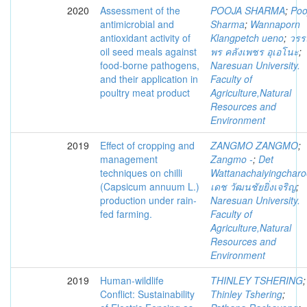
2020
Assessment of the
POOJA SHARMA
;
Poo
antimicrobial and
Sharma
;
Wannaporn
antioxidant activity of
Klangpetch ueno
;
วร
oil seed meals against
พร คลังเพชร อุเอโนะ
;
food-borne pathogens,
Naresuan University.
and their application in
Faculty of
poultry meat product
Agriculture,Natural
Resources and
Environment
2019
Effect of cropping and
ZANGMO ZANGMO
;
management
Zangmo -
;
Det
techniques on chilli
Wattanachaiyingchar
(Capsicum annuum L.)
เดช วัฒนชัยยิ่งเจริญ
;
production under rain-
Naresuan University.
fed farming.
Faculty of
Agriculture,Natural
Resources and
Environment
2019
Human-wildlife
THINLEY TSHERING
;
Conflict: Sustainability
Thinley Tshering
;