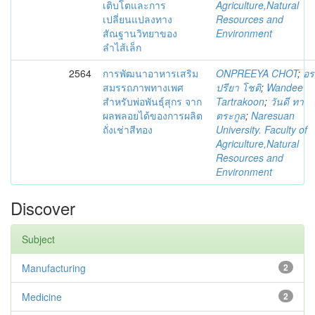
เติบโตและการ
Agriculture,Natural
เปลี่ยนแปลงทาง
Resources and
สัณฐานวิทยาของ
Environment
ลำไส้เล็ก
2564
การพัฒนาอาหารเสริม
ONPREEYA CHOT
;
อร
สมรรถภาพทางเพศ
ปรียา โชติ
;
Wandee
สำหรับพ่อพันธุ์สุกร จาก
Tartrakoon
;
วันดี ทา
ผลพลอยได้ของการผลิต
ตระกูล
;
Naresuan
ถั่งเช่าสีทอง
University. Faculty of
Agriculture,Natural
Resources and
Environment
Discover
Subject
Manufacturing
2
Medicine
2