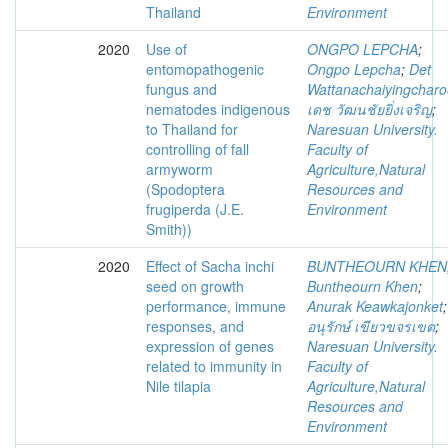
Thailand
Environment
2020
Use of
ONGPO LEPCHA
;
entomopathogenic
Ongpo Lepcha
;
Det
fungus and
Wattanachaiyingchar
nematodes indigenous
เดช วัฒนชัยยิ่งเจริญ
;
to Thailand for
Naresuan University.
controlling of fall
Faculty of
armyworm
Agriculture,Natural
(Spodoptera
Resources and
frugiperda (J.E.
Environment
Smith))
2020
Effect of Sacha inchi
BUNTHEOURN KHEN
seed on growth
Buntheourn Khen
;
performance, immune
Anurak Keawkajonket
;
responses, and
อนุรักษ์ เขียวขจรเขต
;
expression of genes
Naresuan University.
related to immunity in
Faculty of
Nile tilapia
Agriculture,Natural
Resources and
Environment