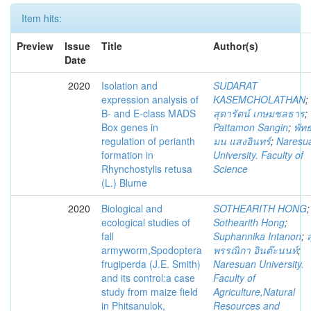
Item hits:
Preview
Issue
Title
Author(s)
Date
2020
Isolation and
SUDARAT
expression analysis of
KASEMCHOLATHAN
;
B- and E-class MADS
สุดารัตน์ เกษมชลธาร
;
Box genes in
Pattamon Sangin
;
พัท
regulation of perianth
มน แสงอินทร์
;
Naresu
formation in
University. Faculty of
Rhynchostylis retusa
Science
(L.) Blume
2020
Biological and
SOTHEARITH HONG
;
ecological studies of
Sothearith Hong
;
fall
Suphannika Intanon
;
ส
armyworm,Spodoptera
พรรณิกา อินต๊ะนนท์
;
frugiperda (J.E. Smith)
Naresuan University.
and its control:a case
Faculty of
study from maize field
Agriculture,Natural
in Phitsanulok,
Resources and