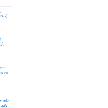
g
;
ะนนท์
;
t
ิ่ง
hen
;
ขจรเขต
;
 คลัง
culty