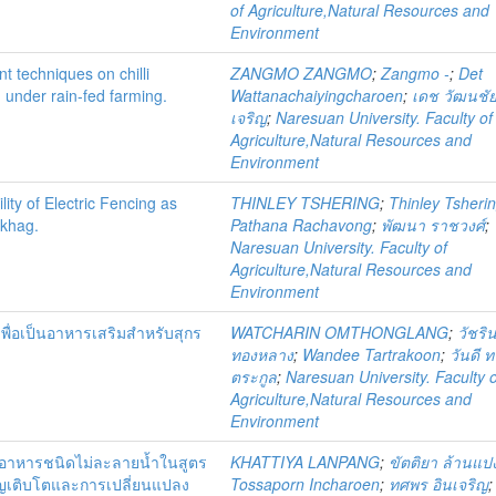
of Agriculture,Natural Resources and
Environment
 techniques on chilli
ZANGMO ZANGMO
;
Zangmo -
;
Det
under rain-fed farming.
Wattanachaiyingcharoen
;
เดช วัฒนชัยย
เจริญ
;
Naresuan University. Faculty of
Agriculture,Natural Resources and
Environment
lity of Electric Fencing as
THINLEY TSHERING
;
Thinley Tsheri
gkhag.
Pathana Rachavong
;
พัฒนา ราชวงศ์
;
Naresuan University. Faculty of
Agriculture,Natural Resources and
Environment
เพื่อเป็นอาหารเสริมสำหรับสุกร
WATCHARIN OMTHONGLANG
;
วัชริน
ทองหลาง
;
Wandee Tartrakoon
;
วันดี 
ตระกูล
;
Naresuan University. Faculty o
Agriculture,Natural Resources and
Environment
ยอาหารชนิดไม่ละลายน้ำในสูตร
KHATTIYA LANPANG
;
ขัตติยา ล้านแป
ิญเติบโตและการเปลี่ยนแปลง
Tossaporn Incharoen
;
ทศพร อินเจริญ
;