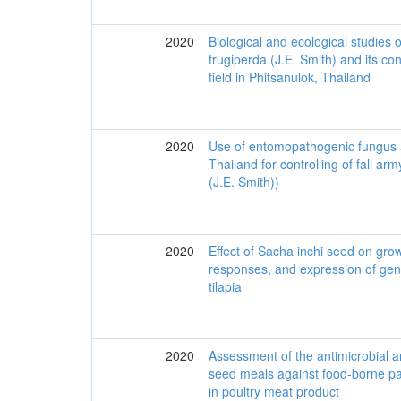
2020
Biological and ecological studies
frugiperda (J.E. Smith) and its co
field in Phitsanulok, Thailand
2020
Use of entomopathogenic fungus
Thailand for controlling of fall 
(J.E. Smith))
2020
Effect of Sacha inchi seed on gr
responses, and expression of gene
tilapia
2020
Assessment of the antimicrobial and
seed meals against food-borne pa
in poultry meat product