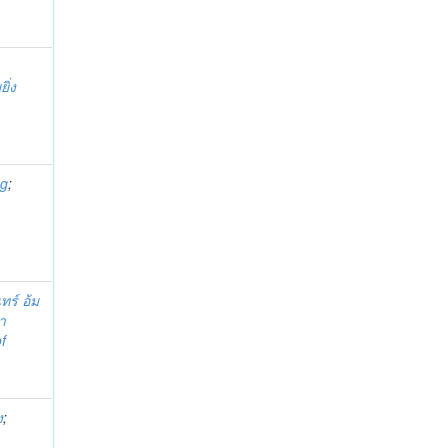
ิ่ง
ng
;
ทร์ อ้ม
ทา
f
ง
;