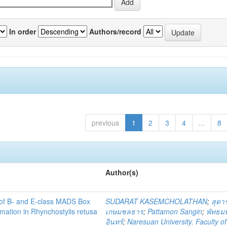
In order
Authors/record
previous
1
2
3
4
...
8
Author(s)
s of B- and E-class MADS Box
SUDARAT KASEMCHOLATHAN
;
สุดาร
rmation in Rhynchostylis retusa
เกษมชลธาร
;
Pattamon Sangin
;
พัทธม
อินทร์
;
Naresuan University. Faculty of