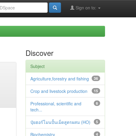
Sign on to:
Discover
Subject
Agriculture,forestry and fishing
36
Crop and livestock production
15
Professional, scientific and
6
tech...
ปุ๋ยฮอร์โมนปั้นเม็ดสูตรผสม (HO)
5
Biochemistry
4