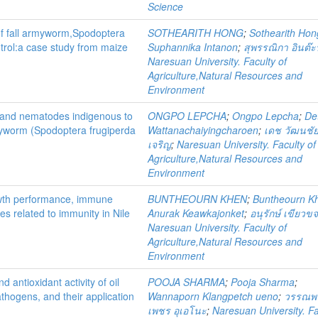
Science
 of fall armyworm,Spodoptera
SOTHEARITH HONG
;
Sothearith Hon
ntrol:a case study from maize
Suphannika Intanon
;
สุพรรณิกา อินต๊
Naresuan University. Faculty of
Agriculture,Natural Resources and
Environment
 and nematodes indigenous to
ONGPO LEPCHA
;
Ongpo Lepcha
;
De
armyworm (Spodoptera frugiperda
Wattanachaiyingcharoen
;
เดช วัฒนชัยย
เจริญ
;
Naresuan University. Faculty of
Agriculture,Natural Resources and
Environment
owth performance, immune
BUNTHEOURN KHEN
;
Buntheourn K
s related to immunity in Nile
Anurak Keawkajonket
;
อนุรักษ์ เขียว
Naresuan University. Faculty of
Agriculture,Natural Resources and
Environment
 antioxidant activity of oil
POOJA SHARMA
;
Pooja Sharma
;
thogens, and their application
Wannaporn Klangpetch ueno
;
วรรณพร
เพชร อุเอโนะ
;
Naresuan University. Fa