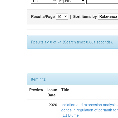
Results/Page
|
Sort items by
Results 1-10 of 74 (Search time: 0.001 seconds).
Item hits:
Preview
Issue
Title
Date
2020
Isolation and expression analysi
genes in regulation of perianth fo
(L.) Blume