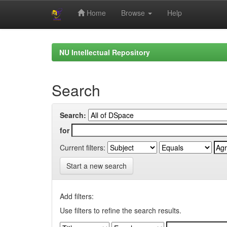
Home
Browse
Help
Skip
navigation
NU Intellectual Repository
Search
Search:
for
Current filters:
Start a new search
Add filters:
Use filters to refine the search results.