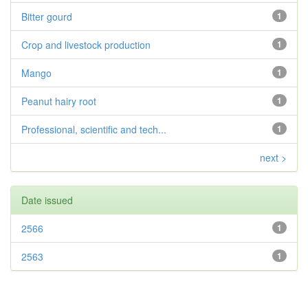
Bitter gourd
1
Crop and livestock production
1
Mango
1
Peanut hairy root
1
Professional, scientific and tech...
1
next >
Date issued
2566
1
2563
1