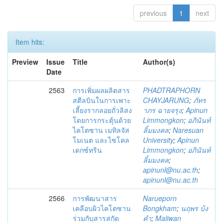
previous
1
next
Item hits:
Preview
Issue
Title
Author(s)
Date
2563
การเพิ่มผลผลิตสาร
PHADTRAPHORN
สตีลบินในการเพาะ
CHAYJARUNG
;
ภัทร
เลี้ยงรากลอยถั่วลิสง
าภร ฉายจรุง
;
Apinun
โดยการกระตุ้นด้วย
Limmongkon
;
อภินันท์
ไคโตซาน เมทิลจัส
ลิ้มมงคล
;
Naresuan
โมเนต และไซโคล
University
;
Apinun
เดกซ์ทริน
Limmongkon
;
อภินันท์
ลิ้มมงคล
;
apinunl@nu.ac.th
;
apinunl@nu.ac.th
2566
การพัฒนาสาร
Narueporn
เคลือบผิวไคโตซาน
Bongkham
;
นฤพร บ้ง
ร่วมกับสารสกัด
คำ
;
Maliwan