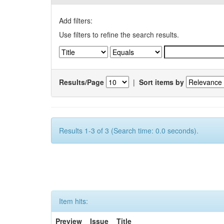
Add filters:
Use filters to refine the search results.
Results/Page
|
Sort items by
Results 1-3 of 3 (Search time: 0.0 seconds).
Item hits:
Preview
Issue
Title