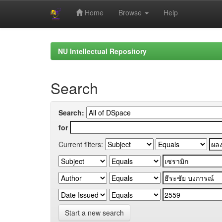
Home
Browse
Help
Skip
navigation
NU Intellectual Repository
Search
Search:
for
Current filters:
Start a new search