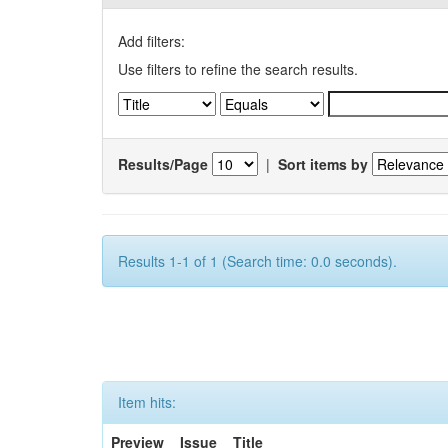
Add filters:
Use filters to refine the search results.
Results/Page
|
Sort items by
Results 1-1 of 1 (Search time: 0.0 seconds).
Item hits:
Preview
Issue
Title