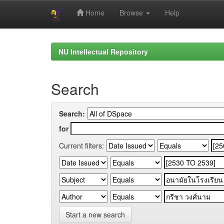
Home
Browse
Help
Skip
navigation
NU Intellectual Repository
Search
Search:
for
Current filters:
Start a new search