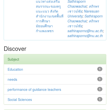
แนวทางส่งเสริม
Sathiraporn
สมรรถนะของครู
Chaowachai
;
สถิรพร
แนะแนว สังกัด
เชาวน์ชัย
;
Naresuan
สำนักงานเขตพื้่นที่
University
;
Sathiraporn
การศึกษา
Chaowachai
;
สถิรพร
มัธยมศึกษา
เชาวน์ชัย
;
กำแพงเพชร
sathirapornc@nu.ac.th
;
sathirapornc@nu.ac.th
Discover
Subject
Education
1
needs
1
performance of guidance teachers
1
Social Sciences
1