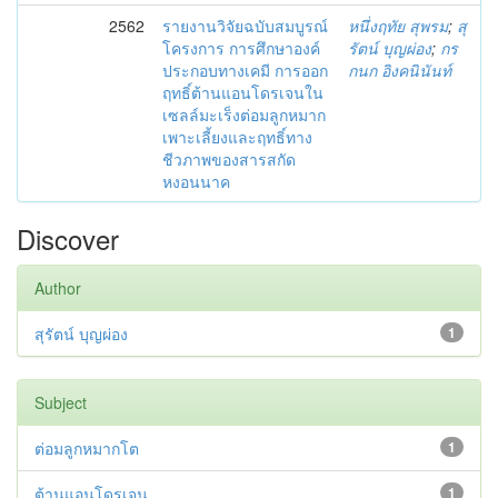
2562
รายงานวิจัยฉบับสมบูรณ์
หนึ่งฤทัย สุพรม
;
สุ
โครงการ การศึกษาองค์
รัตน์ บุญผ่อง
;
กร
ประกอบทางเคมี การออก
กนก อิงคนินันท์
ฤทธิ์ต้านแอนโดรเจนใน
เซลล์มะเร็งต่อมลูกหมาก
เพาะเลี้ยงและฤทธิ์ทาง
ชีวภาพของสารสกัด
หงอนนาค
Discover
Author
สุรัตน์ บุญผ่อง
1
Subject
ต่อมลูกหมากโต
1
ต้านแอนโดรเจน
1