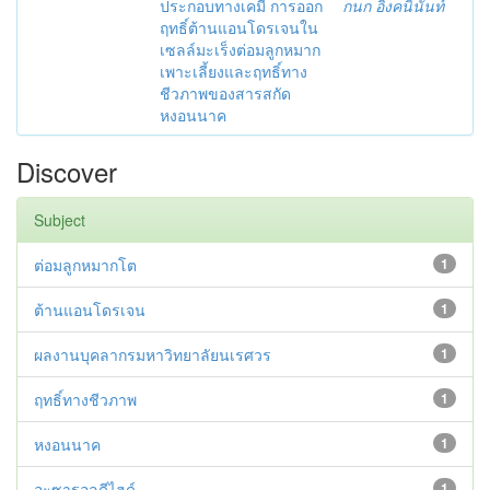
ประกอบทางเคมี การออก
กนก อิงคนินันท์
ฤทธิ์ต้านแอนโดรเจนใน
เซลล์มะเร็งต่อมลูกหมาก
เพาะเลี้ยงและฤทธิ์ทาง
ชีวภาพของสารสกัด
หงอนนาค
Discover
Subject
ต่อมลูกหมากโต
1
ต้านแอนโดรเจน
1
ผลงานบุคลากรมหาวิทยาลัยนเรศวร
1
ฤทธิ์ทางชีวภาพ
1
หงอนนาค
1
อะซารอลดีไฮด์
1