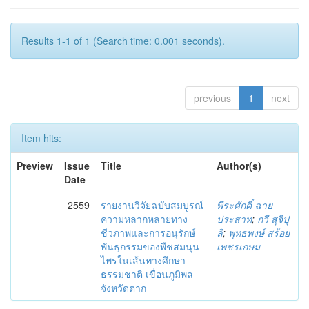
Results 1-1 of 1 (Search time: 0.001 seconds).
previous
1
next
Item hits:
Preview
Issue
Title
Author(s)
Date
2559
รายงานวิจัยฉบับสมบูรณ์
พีระศักดิ์ ฉาย
ความหลากหลายทาง
ประสาท
;
กวี สุจิปุ
ชีวภาพและการอนุรักษ์
ลิ
;
พุทธพงษ์ สร้อย
พันธุกรรมของพืชสมนุน
เพชรเกษม
ไพรในเส้นทางศึกษา
ธรรมชาติ เขื่อนภูมิพล
จังหวัดตาก