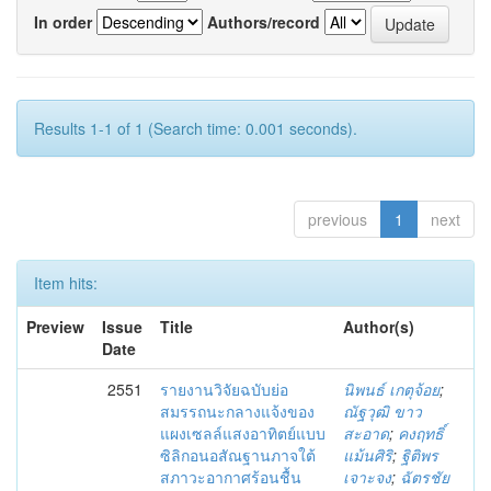
In order
Authors/record
Results 1-1 of 1 (Search time: 0.001 seconds).
previous
1
next
Item hits:
Preview
Issue
Title
Author(s)
Date
2551
รายงานวิจัยฉบับย่อ
นิพนธ์ เกตุจ้อย
;
สมรรถนะกลางแจ้งของ
ณัฐวุฒิ ขาว
แผงเซลล์แสงอาทิตย์แบบ
สะอาด
;
คงฤทธิ์
ซิลิกอนอสัณฐานภาจใต้
แม้นศิริ
;
ฐิติพร
สภาวะอากาศร้อนชื้น
เจาะจง
;
ฉัตรชัย