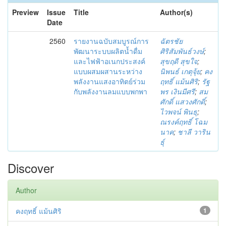
Preview
Issue
Title
Author(s)
Date
2560
รายงานฉบับสมบูรณ์การ
ฉัตรชัย
พัฒนาระบบผลิตน้ำดื่ม
ศิริสัมพันธ์วงษ์
;
และไฟฟ้าอเนกประสงค์
สุขฤดี สุขใจ
;
แบบผสมผสานระหว่าง
นิพนธ์ เกตุจุ้ย
;
คง
พลังงานแสงอาทิตย์ร่วม
ฤทธิ์ แม้นศิริ
;
รัฐ
กับพลังงานลมแบบพกพา
พร เงินมีศรี
;
สม
ศักดิ์ แสวงศักดิ์
;
ไวพจน์ พินธุ
;
ณรงค์ฤทธิ์ โฉม
นาค
;
ชาลี วาริน
ธุ์
Discover
Author
คงฤทธิ์ แม้นศิริ
1