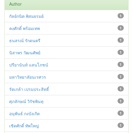
Author
กัลย์กนิต พิสมยรมย์
1
คงศักดิ์ พร้อมเทพ
1
ธนสรณ์ รักดนตรี
1
นิสาพร วัฒนศัพย์
1
ปรียานันท์ แสนโภชน์
1
มหาวิทยาลัยนเรศวร
1
รัดเกล้า เปรมประสิทธิ์
1
ศุภลักษณ์ วิรัชพินทุ
1
อนุพันธ์ กงบังเกิด
1
เชิดศักดิ์ ทัพใหญ่
1