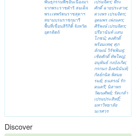
พันธุกรรมพืชอันเนื่องมา
เปรมจิตร
;
พีระ
จากพระราชดำริ สมเด็จ
ศักดิ์ ฉายประสาท
;
พระเทพรัตนราชสุดาฯ
ดวงพร เปรมจิตร
;
สยามบรมราชกุมารี
อุดมพร เพ่งนคร
;
พื้นที่เขื่อนสิริกิติ์ จังหวัด
ศิริพงษ์ เปรมจิตร
;
อุตรดิตถ์
ปรียานันท์ แสน
โภชน์
;
คงศักดิ์
พร้อมเทพ
;
ศุภ
ลักษณ์ วิรัชพินทุ
;
เชิดศักดิ์ ทัพใหญ่
;
อนุพันธ์ กงบังเกิด
;
กรกนก อิงคนินันท์
;
กัลย์กนิต พิสมย
รมย์
;
ธนสรณ์ รัก
ดนตรี
;
นิสาพร
วัฒนศัพย์
;
รัดเกล้า
เปรมประสิทธิ์
;
มหาวิทยาลัย
นเรศวร
Discover