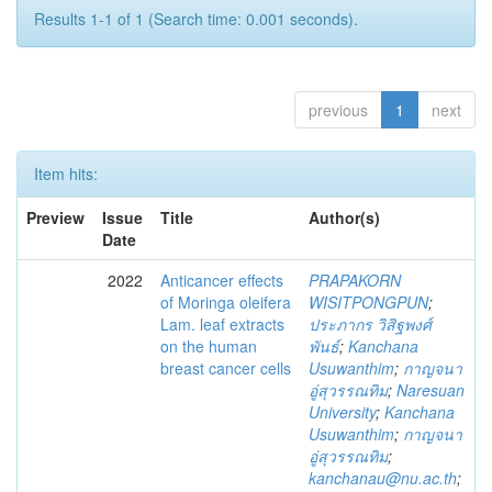
Results 1-1 of 1 (Search time: 0.001 seconds).
previous
1
next
Item hits:
Preview
Issue
Title
Author(s)
Date
2022
Anticancer effects
PRAPAKORN
of Moringa oleifera
WISITPONGPUN
;
Lam. leaf extracts
ประภากร วิสิฐพงศ์
on the human
พันธ์
;
Kanchana
breast cancer cells
Usuwanthim
;
กาญจนา
อู่สุวรรณทิม
;
Naresuan
University
;
Kanchana
Usuwanthim
;
กาญจนา
อู่สุวรรณทิม
;
kanchanau@nu.ac.th
;