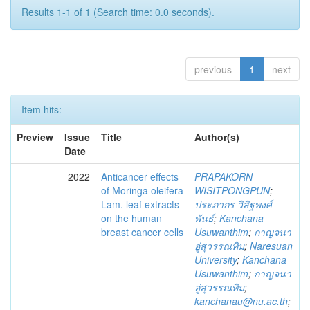
Results 1-1 of 1 (Search time: 0.0 seconds).
previous
1
next
Item hits:
Preview
Issue
Title
Author(s)
Date
2022
Anticancer effects
PRAPAKORN
of Moringa oleifera
WISITPONGPUN
;
Lam. leaf extracts
ประภากร วิสิฐพงศ์
on the human
พันธ์
;
Kanchana
breast cancer cells
Usuwanthim
;
กาญจนา
อู่สุวรรณทิม
;
Naresuan
University
;
Kanchana
Usuwanthim
;
กาญจนา
อู่สุวรรณทิม
;
kanchanau@nu.ac.th
;