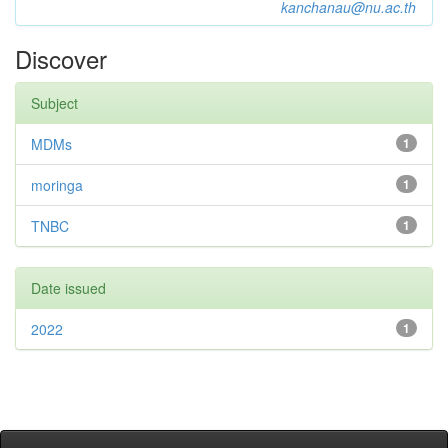
kanchanau@nu.ac.th
Discover
Subject
MDMs
1
moringa
1
TNBC
1
Date issued
2022
1