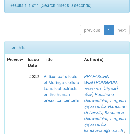
Results 1-1 of 1 (Search time: 0.0 seconds).
previous
1
next
Item hits:
Preview
Issue
Title
Author(s)
Date
2022
Anticancer effects
PRAPAKORN
of Moringa oleifera
WISITPONGPUN
;
Lam. leaf extracts
ประภากร วิสิฐพงศ์
on the human
พันธ์
;
Kanchana
breast cancer cells
Usuwanthim
;
กาญจนา
อู่สุวรรณทิม
;
Naresuan
University
;
Kanchana
Usuwanthim
;
กาญจนา
อู่สุวรรณทิม
;
kanchanau@nu.ac.th
;