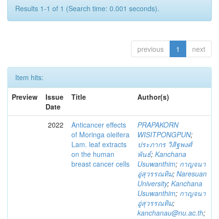
Results 1-1 of 1 (Search time: 0.001 seconds).
previous
1
next
Item hits:
Preview
Issue
Title
Author(s)
Date
2022
Anticancer effects
PRAPAKORN
of Moringa oleifera
WISITPONGPUN
;
Lam. leaf extracts
ประภากร วิสิฐพงศ์
on the human
พันธ์
;
Kanchana
breast cancer cells
Usuwanthim
;
กาญจนา
อู่สุวรรณทิม
;
Naresuan
University
;
Kanchana
Usuwanthim
;
กาญจนา
อู่สุวรรณทิม
;
kanchanau@nu.ac.th
;