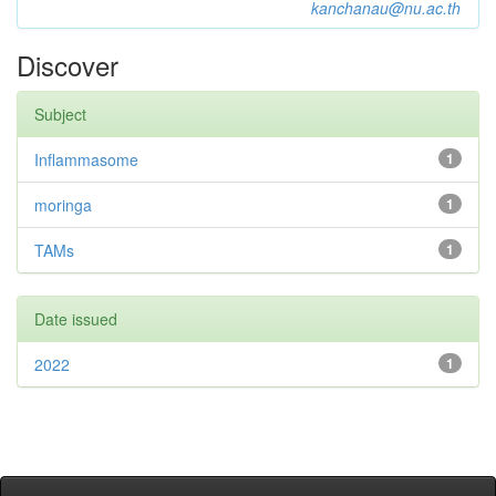
kanchanau@nu.ac.th
Discover
Subject
Inflammasome
1
moringa
1
TAMs
1
Date issued
2022
1