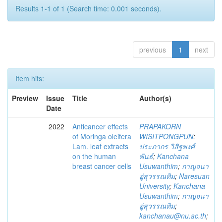
Results 1-1 of 1 (Search time: 0.001 seconds).
previous
1
next
Item hits:
Preview
Issue
Title
Author(s)
Date
2022
Anticancer effects
PRAPAKORN
of Moringa oleifera
WISITPONGPUN
;
Lam. leaf extracts
ประภากร วิสิฐพงศ์
on the human
พันธ์
;
Kanchana
breast cancer cells
Usuwanthim
;
กาญจนา
อู่สุวรรณทิม
;
Naresuan
University
;
Kanchana
Usuwanthim
;
กาญจนา
อู่สุวรรณทิม
;
kanchanau@nu.ac.th
;