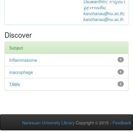
Usuwanthim
;
กาญจนา
อู่สุวรรณทิม
;
kanchanau@nu.ac.th
;
kanchanau@nu.ac.th
Discover
Subject
Inflammasome
1
macrophage
1
TAMs
1
Naresuan University Library
Copyright © 2015 -
Feedback