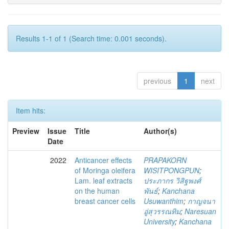
Results 1-1 of 1 (Search time: 0.001 seconds).
previous
1
next
Item hits:
Preview
Issue
Title
Author(s)
Date
2022
Anticancer effects
PRAPAKORN
of Moringa oleifera
WISITPONGPUN
;
Lam. leaf extracts
ประภากร วิสิฐพงศ์
on the human
พันธ์
;
Kanchana
breast cancer cells
Usuwanthim
;
กาญจนา
อู่สุวรรณทิม
;
Naresuan
University
;
Kanchana