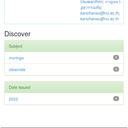
Usuwanthim
;
กาญจนา
อู่สุวรรณทิม
;
kanchanau@nu.ac.th
;
kanchanau@nu.ac.th
Discover
Subject
moringa
1
oleamide
1
Date issued
2022
1