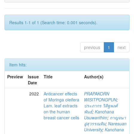
Results 1-1 of 1 (Search time: 0.001 seconds).
previous
1
next
Item hits:
Preview
Issue
Title
Author(s)
Date
2022
Anticancer effects
PRAPAKORN
of Moringa oleifera
WISITPONGPUN
;
Lam. leaf extracts
ประภากร วิสิฐพงศ์
on the human
พันธ์
;
Kanchana
breast cancer cells
Usuwanthim
;
กาญจนา
อู่สุวรรณทิม
;
Naresuan
University
;
Kanchana