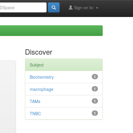
Sign on to:
Discover
Subject
Biochemistry
1
macrophage
1
TAMs
1
TNBC
1