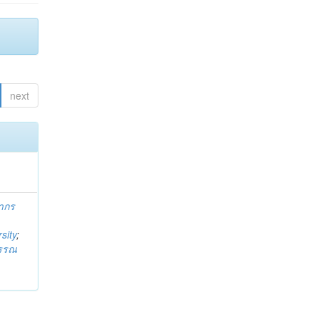
next
ากร
sity
;
วรรณ