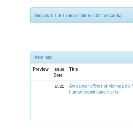
Results 1-1 of 1 (Search time: 0.001 seconds).
Item hits:
Preview
Issue
Title
Date
2022
Anticancer effects of Moringa olei
human breast cancer cells