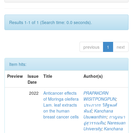
Results 1-1 of 1 (Search time: 0.0 seconds).
previous
1
next
Item hits:
Preview
Issue
Title
Author(s)
Date
2022
Anticancer effects
PRAPAKORN
of Moringa oleifera
WISITPONGPUN
;
Lam. leaf extracts
ประภากร วิสิฐพงศ์
on the human
พันธ์
;
Kanchana
breast cancer cells
Usuwanthim
;
กาญจนา
อู่สุวรรณทิม
;
Naresuan
University
;
Kanchana