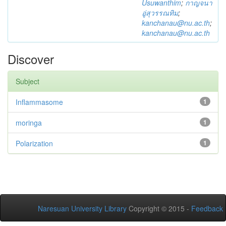
Usuwanthim
;
กาญจนา
อู่สุวรรณทิม
;
kanchanau@nu.ac.th
;
kanchanau@nu.ac.th
Discover
Subject
Inflammasome
1
moringa
1
Polarization
1
Naresuan University Library
Copyright © 2015 -
Feedback