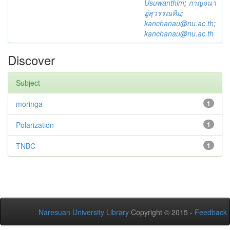
Usuwanthim
;
กาญจนา
อู่สุวรรณทิม
;
kanchanau@nu.ac.th
;
kanchanau@nu.ac.th
Discover
Subject
moringa
1
Polarization
1
TNBC
1
Naresuan University Library
Copyright © 2015 -
Feedback