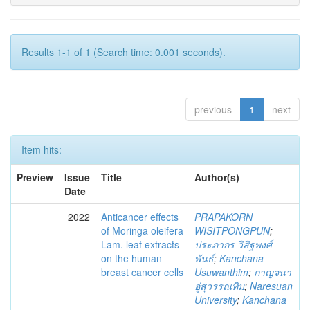
Results 1-1 of 1 (Search time: 0.001 seconds).
previous
1
next
Item hits:
Preview
Issue
Title
Author(s)
Date
2022
Anticancer effects
PRAPAKORN
of Moringa oleifera
WISITPONGPUN
;
Lam. leaf extracts
ประภากร วิสิฐพงศ์
on the human
พันธ์
;
Kanchana
breast cancer cells
Usuwanthim
;
กาญจนา
อู่สุวรรณทิม
;
Naresuan
University
;
Kanchana