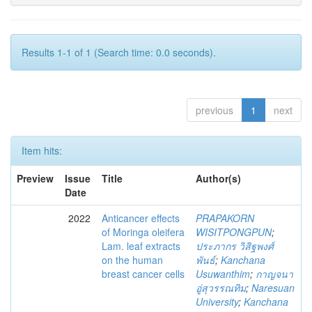
Results 1-1 of 1 (Search time: 0.0 seconds).
previous
1
next
Item hits:
Preview
Issue
Title
Author(s)
Date
2022
Anticancer effects
PRAPAKORN
of Moringa oleifera
WISITPONGPUN
;
Lam. leaf extracts
ประภากร วิสิฐพงศ์
on the human
พันธ์
;
Kanchana
breast cancer cells
Usuwanthim
;
กาญจนา
อู่สุวรรณทิม
;
Naresuan
University
;
Kanchana