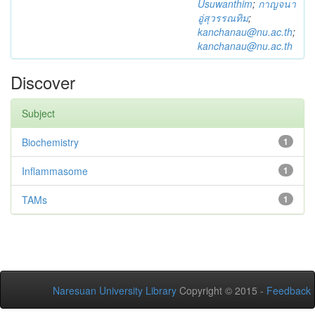
Usuwanthim
;
กาญจนา
อู่สุวรรณทิม
;
kanchanau@nu.ac.th
;
kanchanau@nu.ac.th
Discover
Subject
Biochemistry
1
Inflammasome
1
TAMs
1
Naresuan University Library
Copyright © 2015 -
Feedback