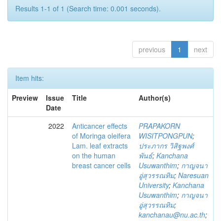
Results 1-1 of 1 (Search time: 0.001 seconds).
previous
1
next
Item hits:
Preview
Issue
Title
Author(s)
Date
2022
Anticancer effects
PRAPAKORN
of Moringa oleifera
WISITPONGPUN
;
Lam. leaf extracts
ประภากร วิสิฐพงศ์
on the human
พันธ์
;
Kanchana
breast cancer cells
Usuwanthim
;
กาญจนา
อู่สุวรรณทิม
;
Naresuan
University
;
Kanchana
Usuwanthim
;
กาญจนา
อู่สุวรรณทิม
;
kanchanau@nu.ac.th
;