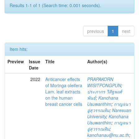
Results 1-1 of 1 (Search time: 0.001 seconds).
previous
1
next
Item hits:
Preview
Issue
Title
Author(s)
Date
2022
Anticancer effects
PRAPAKORN
of Moringa oleifera
WISITPONGPUN
;
Lam. leaf extracts
ประภากร วิสิฐพงศ์
on the human
พันธ์
;
Kanchana
breast cancer cells
Usuwanthim
;
กาญจนา
อู่สุวรรณทิม
;
Naresuan
University
;
Kanchana
Usuwanthim
;
กาญจนา
อู่สุวรรณทิม
;
kanchanau@nu.ac.th
;