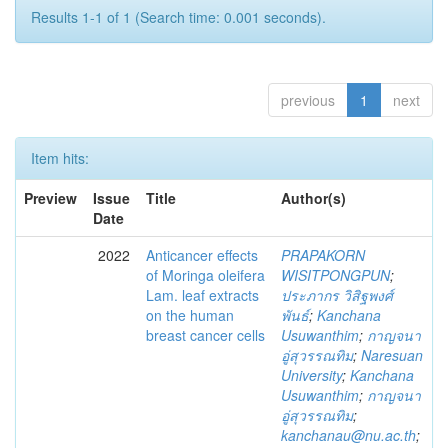
Results 1-1 of 1 (Search time: 0.001 seconds).
previous
1
next
Item hits:
Preview
Issue
Title
Author(s)
Date
2022
Anticancer effects
PRAPAKORN
of Moringa oleifera
WISITPONGPUN
;
Lam. leaf extracts
ประภากร วิสิฐพงศ์
on the human
พันธ์
;
Kanchana
breast cancer cells
Usuwanthim
;
กาญจนา
อู่สุวรรณทิม
;
Naresuan
University
;
Kanchana
Usuwanthim
;
กาญจนา
อู่สุวรรณทิม
;
kanchanau@nu.ac.th
;