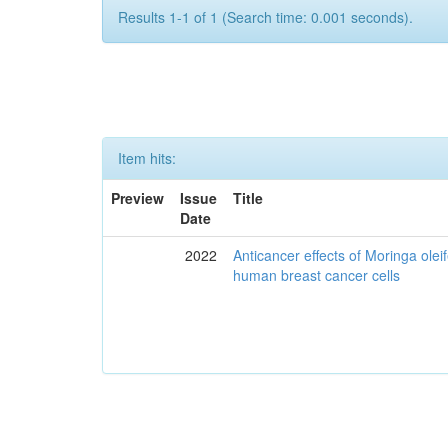
Results 1-1 of 1 (Search time: 0.001 seconds).
Item hits:
Preview
Issue
Title
Date
2022
Anticancer effects of Moringa olei
human breast cancer cells