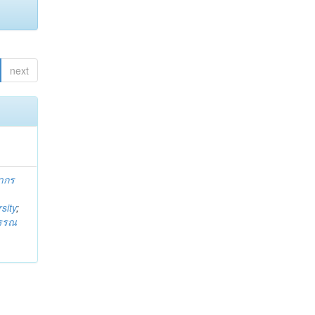
next
ากร
sity
;
วรรณ