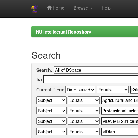
Home
Browse
Help
Skip
navigation
NU Intellectual Repository
Search
Search:
for
Current filters: