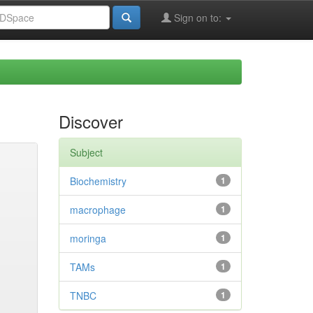
Sign on to:
Discover
Subject
Biochemistry
1
macrophage
1
moringa
1
TAMs
1
TNBC
1