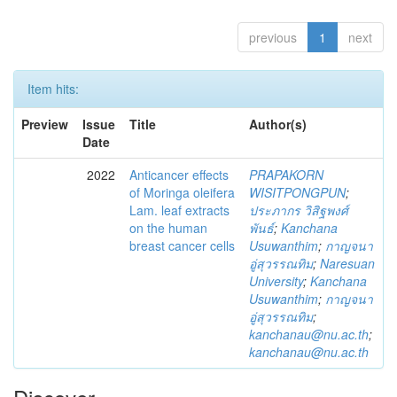
previous
1
next
Item hits:
Preview
Issue
Title
Author(s)
Date
2022
Anticancer effects
PRAPAKORN
of Moringa oleifera
WISITPONGPUN
;
Lam. leaf extracts
ประภากร วิสิฐพงศ์
on the human
พันธ์
;
Kanchana
breast cancer cells
Usuwanthim
;
กาญจนา
อู่สุวรรณทิม
;
Naresuan
University
;
Kanchana
Usuwanthim
;
กาญจนา
อู่สุวรรณทิม
;
kanchanau@nu.ac.th
;
kanchanau@nu.ac.th