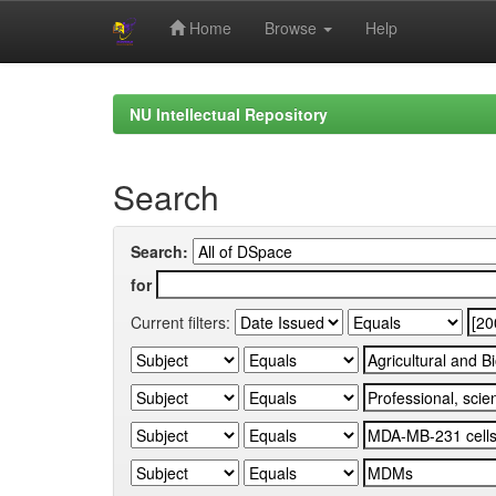
Home
Browse
Help
Skip
navigation
NU Intellectual Repository
Search
Search:
for
Current filters: