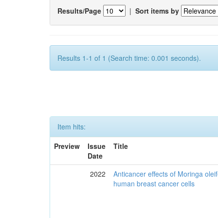
Results/Page
|
Sort items by
Results 1-1 of 1 (Search time: 0.001 seconds).
Item hits:
Preview
Issue
Title
Date
2022
Anticancer effects of Moringa olei
human breast cancer cells