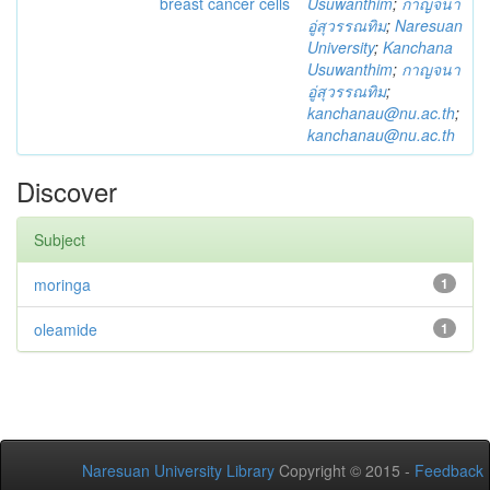
breast cancer cells
Usuwanthim
;
กาญจนา
อู่สุวรรณทิม
;
Naresuan
University
;
Kanchana
Usuwanthim
;
กาญจนา
อู่สุวรรณทิม
;
kanchanau@nu.ac.th
;
kanchanau@nu.ac.th
Discover
Subject
moringa
1
oleamide
1
Naresuan University Library
Copyright © 2015 -
Feedback