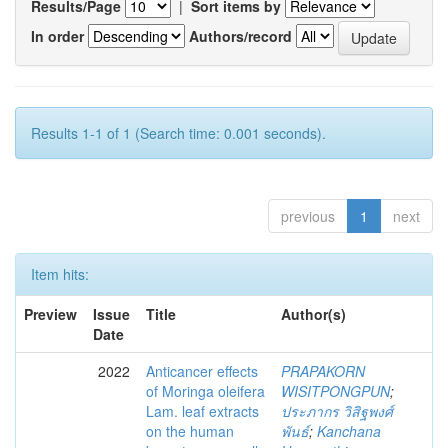
Results/Page
|
Sort items by
In order
Authors/record
Results 1-1 of 1 (Search time: 0.001 seconds).
previous
1
next
Item hits:
Preview
Issue
Title
Author(s)
Date
2022
Anticancer effects
PRAPAKORN
of Moringa oleifera
WISITPONGPUN
;
Lam. leaf extracts
ประภากร วิสิฐพงศ์
on the human
พันธ์
;
Kanchana