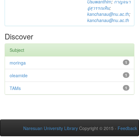
Usuwanthim
;
กาญจนา
อู่สุวรรณทิม
;
kanchanau@nu.ac.th
;
kanchanau@nu.ac.th
Discover
Subject
moringa
1
oleamide
1
TAMs
1
Naresuan University Library
Copyright © 2015 -
Feedback