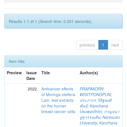
Results 1-1 of 1 (Search time: 0.001 seconds).
previous
1
next
Item hits:
Preview
Issue
Title
Author(s)
Date
2022
Anticancer effects
PRAPAKORN
of Moringa oleifera
WISITPONGPUN
;
Lam. leaf extracts
ประภากร วิสิฐพงศ์
on the human
พันธ์
;
Kanchana
breast cancer cells
Usuwanthim
;
กาญจนา
อู่สุวรรณทิม
;
Naresuan
University
;
Kanchana