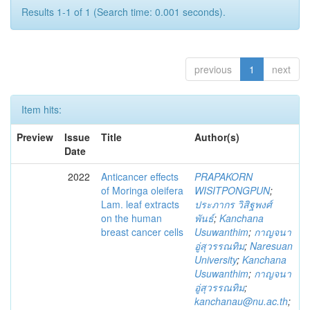
Results 1-1 of 1 (Search time: 0.001 seconds).
previous
1
next
Item hits:
Preview
Issue
Title
Author(s)
Date
2022
Anticancer effects
PRAPAKORN
of Moringa oleifera
WISITPONGPUN
;
Lam. leaf extracts
ประภากร วิสิฐพงศ์
on the human
พันธ์
;
Kanchana
breast cancer cells
Usuwanthim
;
กาญจนา
อู่สุวรรณทิม
;
Naresuan
University
;
Kanchana
Usuwanthim
;
กาญจนา
อู่สุวรรณทิม
;
kanchanau@nu.ac.th
;