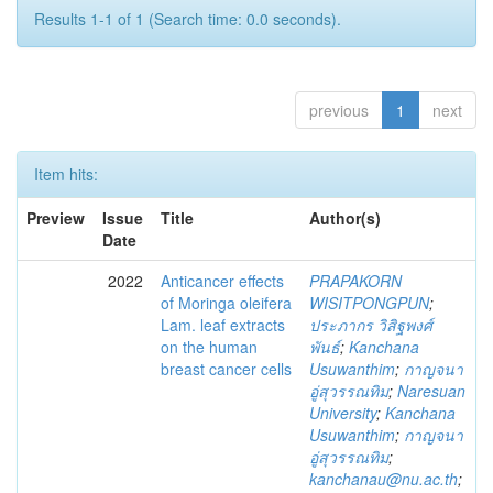
Results 1-1 of 1 (Search time: 0.0 seconds).
previous
1
next
Item hits:
Preview
Issue
Title
Author(s)
Date
2022
Anticancer effects
PRAPAKORN
of Moringa oleifera
WISITPONGPUN
;
Lam. leaf extracts
ประภากร วิสิฐพงศ์
on the human
พันธ์
;
Kanchana
breast cancer cells
Usuwanthim
;
กาญจนา
อู่สุวรรณทิม
;
Naresuan
University
;
Kanchana
Usuwanthim
;
กาญจนา
อู่สุวรรณทิม
;
kanchanau@nu.ac.th
;