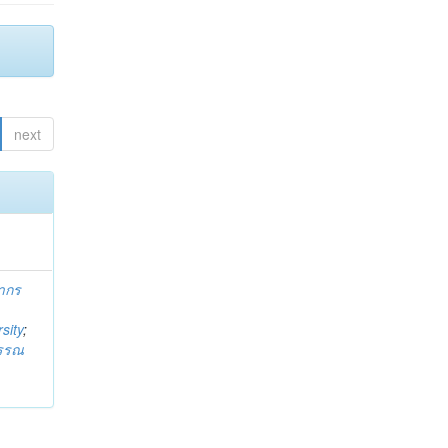
next
ากร
sity
;
วรรณ