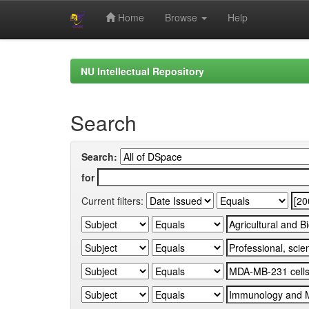
Home
Browse
Help
Skip
navigation
NU Intellectual Repository
Search
Search:
for
Current filters: