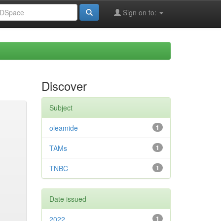
Sign on to:
Discover
Subject
oleamide
1
TAMs
1
TNBC
1
Date issued
2022
1