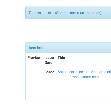
Results 1-1 of 1 (Search time: 0.001 seconds).
Item hits:
Preview
Issue
Title
Date
2022
Anticancer effects of Moringa olei
human breast cancer cells