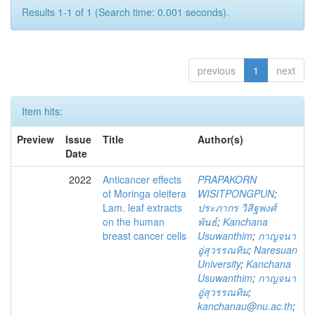
Results 1-1 of 1 (Search time: 0.001 seconds).
previous
1
next
Item hits:
Preview
Issue
Title
Author(s)
Date
2022
Anticancer effects
PRAPAKORN
of Moringa oleifera
WISITPONGPUN
;
Lam. leaf extracts
ประภากร วิสิฐพงศ์
on the human
พันธ์
;
Kanchana
breast cancer cells
Usuwanthim
;
กาญจนา
อู่สุวรรณทิม
;
Naresuan
University
;
Kanchana
Usuwanthim
;
กาญจนา
อู่สุวรรณทิม
;
kanchanau@nu.ac.th
;