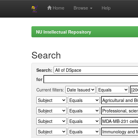
Home
Browse
Help
Skip
navigation
NU Intellectual Repository
Search
Search:
for
Current filters: