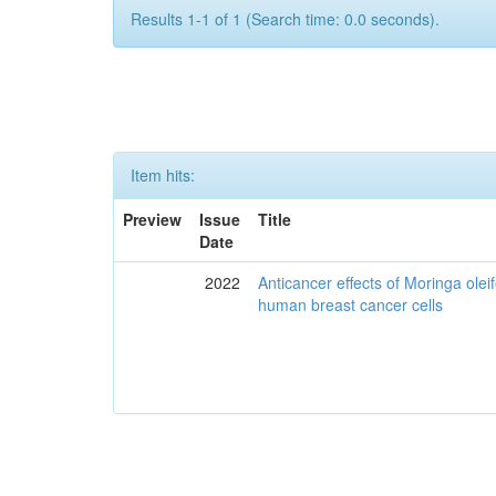
Results 1-1 of 1 (Search time: 0.0 seconds).
Item hits:
Preview
Issue
Title
Date
2022
Anticancer effects of Moringa olei
human breast cancer cells