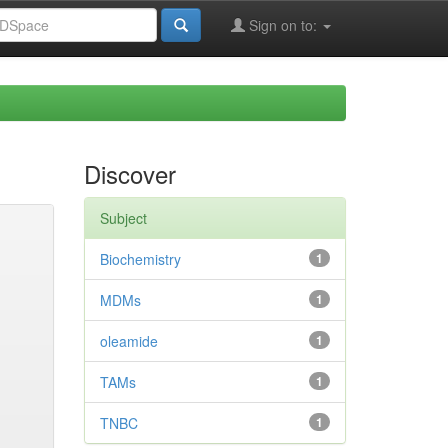
Sign on to:
Discover
Subject
Biochemistry
1
MDMs
1
oleamide
1
TAMs
1
TNBC
1