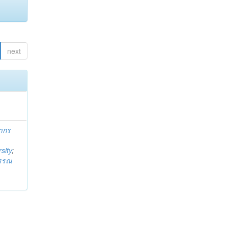
next
ากร
sity
;
วรรณ