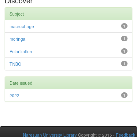
Discover
Subject
macrophage
1
moringa
1
Polarization
1
TNBC
1
Date issued
2022
1
Naresuan University Library
Copyright © 2015 -
Feedback