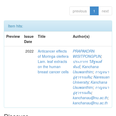
previous
1
next
Item hits:
Preview
Issue
Title
Author(s)
Date
2022
Anticancer effects
PRAPAKORN
of Moringa oleifera
WISITPONGPUN
;
Lam. leaf extracts
ประภากร วิสิฐพงศ์
on the human
พันธ์
;
Kanchana
breast cancer cells
Usuwanthim
;
กาญจนา
อู่สุวรรณทิม
;
Naresuan
University
;
Kanchana
Usuwanthim
;
กาญจนา
อู่สุวรรณทิม
;
kanchanau@nu.ac.th
;
kanchanau@nu.ac.th