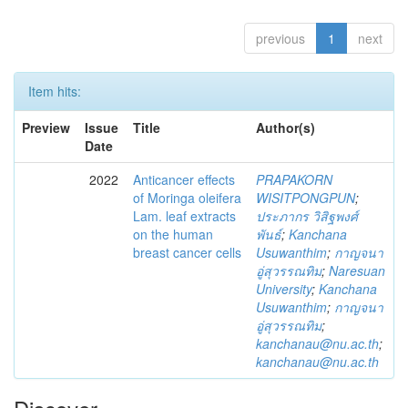
previous
1
next
Item hits:
Preview
Issue
Title
Author(s)
Date
2022
Anticancer effects
PRAPAKORN
of Moringa oleifera
WISITPONGPUN
;
Lam. leaf extracts
ประภากร วิสิฐพงศ์
on the human
พันธ์
;
Kanchana
breast cancer cells
Usuwanthim
;
กาญจนา
อู่สุวรรณทิม
;
Naresuan
University
;
Kanchana
Usuwanthim
;
กาญจนา
อู่สุวรรณทิม
;
kanchanau@nu.ac.th
;
kanchanau@nu.ac.th