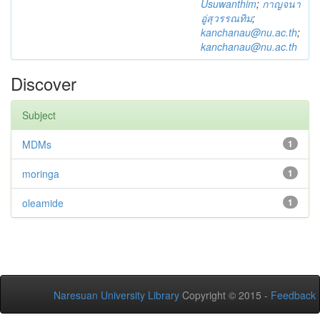
Usuwanthim
;
กาญจนา
อู่สุวรรณทิม
;
kanchanau@nu.ac.th
;
kanchanau@nu.ac.th
Discover
Subject
MDMs
1
moringa
1
oleamide
1
Naresuan University Library
Copyright © 2015 -
Feedback