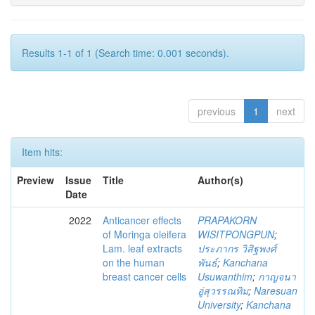
Results 1-1 of 1 (Search time: 0.001 seconds).
previous
1
next
Item hits:
Preview
Issue
Title
Author(s)
Date
2022
Anticancer effects
PRAPAKORN
of Moringa oleifera
WISITPONGPUN
;
Lam. leaf extracts
ประภากร วิสิฐพงศ์
on the human
พันธ์
;
Kanchana
breast cancer cells
Usuwanthim
;
กาญจนา
อู่สุวรรณทิม
;
Naresuan
University
;
Kanchana